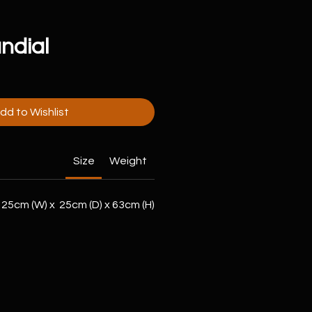
ndial
dd to Wishlist
Size
Weight
25cm (W) x 25cm (D) x 63cm (H)